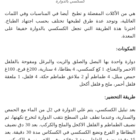
كسكسي بالدوارة
هي من الأكلات المفضلة و تطبخ أيضا في المناسبات وفي اللمات
العائلية، وتوجد عدة طرق لطبخها تختلف بحسب اجتهاد الطباخ.
اخترنا هذة الطريقة التي تجعل الكسكسي بالدوارة خفيفا على
المعدة.
المكونات:
دوارة واحدة بها البصل والصلق والزيت والبرغل ومفوحة بالفلفل
الاحمر والنعناع، 1 كغ كسكسي، 4 بطاطا، 4 سنارية، 200غ قرع، 100غ
حمص مبلل، 4 طماطم أو 2 ملاعق طماطم حكة، 4 فلفل، 1 ملعقة
فلفل أحمر، ملح و فلفل أكحل
طريقة التحضير:
بعد تبليل الكسكسي، يتم غلي الدوارة في 2ل من الماء مع الحمص
والسنارية، وعندما تطف على السطح نثقب الدوارة لتخرج نكهتها، ثم
نضيف الطماطم و الفلفل الاكحل والملح والكركب. بعد 30 دق نضيف
البطاطا و القرع ونضع الكسكسي في الكسكاس مدة 30 دقيقة. بعد
15 دقيقة نضيف الفلفل مدة 3 دقائق وفي الاخير نمرق الكسكسي