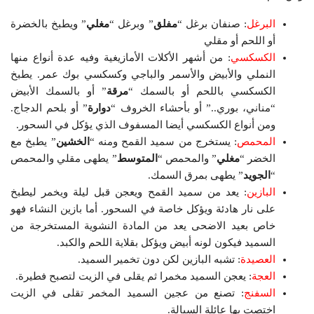
البرغل
: صنفان برغل “
مفلق
” وبرغل “
مغلي
” ويطبخ بالخضرة
أو اللحم أو مقلي
الكسكسي
: من أشهر الأكلات الأمازيغية وفيه عدة أنواع منها
النملي والأبيض والأسمر والباجي وكسكسي بوك عمر. يطبخ
الكسكسي باللحم أو بالسمك “
مرقة
” أو بالسمك الأبيض
“مناني، بوري..” أو بأحشاء الخروف “
دوارة
” أو بلحم الدجاج.
ومن أنواع الكسكسي أيضا المسفوف الذي يؤكل في السحور.
المحمص
: يستخرج من سميد القمح ومنه “
الخشين
” يطبخ مع
الخضر “
مغلي
” والمحمص “
المتوسط
” يطهى مقلي والمحمص
“
الجويد
” يطهى بمرق السمك.
البازين
: يعد من سميد القمح ويعجن قبل ليلة ويخمر ليطبخ
على نار هادئة ويؤكل خاصة في السحور. أما بازين النشاء فهو
خاص بعيد الاضحى يعد من المادة النشوية المستخرجة من
السميد فيكون لونه أبيض ويؤكل بقلاية اللحم والكبد.
العصيدة
: تشبه البازين لكن دون تخمير السميد.
العجة
: يعجن السميد مخمرا ثم يقلى في الزيت لتصبح فطيرة.
السفنج
: تصنع من عجين السميد المخمر تقلى في الزيت
اختصت بها عائلة السيالة.