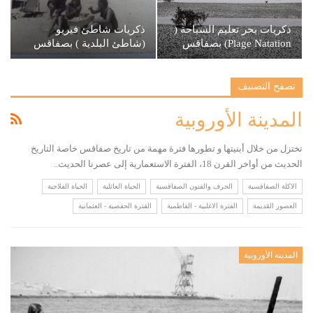
ذكريات بحر تعليم السباحة (
ذكريات شاطئ فيريو
Plage Natation) بصفاقس
(شاطئ البلدية ) بصفاقس
تصفح التصنيف
المدينة الأوروبية
تختزل من خلال أبنيتها و تطورها فترة مهمة من تاريخ صفاقس خاصة التاريخ
الحديث من أواخر القرن 18، الفترة الاستعمارية إلى عصرنا الحديث..
الاكلة الصفاقسية
الحرف والفنون الصفاقسية
الحياة العائلية
الحياة الفلاحية
العصور القديمة
الفترة الاغلبية - الفاطمية
الفترة الحفصية - العثمانية
المدينة الأوروبية