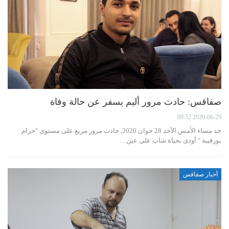
صفاقس: حادث مرور أليم يسفر عن حالة وفاة
2020-06-29 09:52
جد مساء الأمس الأحد 28 جوان 2020, حادث مرور مريع على مستوى "حزام
بورقيبة " أودى بحياة شاب على عين…
أخبار صفاقس